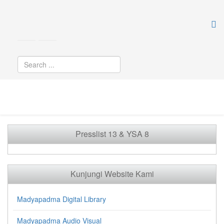
deneme
bonusu
https://www.papercranestor
Presslist 13 & YSA 8
https://www.uavpioneers.co
en
Kunjungi Website Kami
iyi
Madyapadma Digital Library
deneme
Madyapadma Audio Visual
bonusu