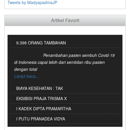
Tweets by MadyapadmaJP
Artikel Favorit
9.398 ORANG TAMBAHAN
Penambahan pasien sembuh Covid-19
di Indonesia capai lebih dari sembilan ribu pasien
dengan total
Lanjut baca...
BIAYA KESEHATAN : TAK
EKSIBISI PRAJA TRISMA X
Oleh: Ni Wayan Kusuma Putri Setiap
tahunnya, biaya kesehatan di
I KADEK DIPTA PRAMARTHA
Eksibisi Praja Trisma yang ke-10 yang
Indonesia selalu mengalami
diadakan kembali hadir pada (15/02).
I PUTU PRANADEA VIDYA
Ketika membicarakan soal bola,
Lanjut baca...
Masih membawakan
nama Dipta tentu tidak asing di telinga