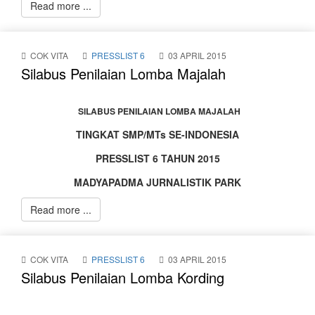
Veren
Read more ...
Siteler
2024
COK VITA
PRESSLIST 6
03 APRIL 2015
Silabus Penilaian Lomba Majalah
casino
siteleri
SILABUS PENILAIAN LOMBA MAJALAH
TINGKAT SMP/MTs SE-INDONESIA
Güvenilir
PRESSLIST 6 TAHUN 2015
Deneme
MADYAPADMA JURNALISTIK PARK
Bonusu
Read more ...
Veren
Siteler
COK VITA
PRESSLIST 6
03 APRIL 2015
Deneme
Silabus Penilaian Lomba Kording
Bonusu