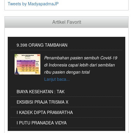
Tweets by MadyapadmaJP
Artikel Favorit
9.398 ORANG TAMBAHAN
Penambahan pasien sembuh Covid-19
di Indonesia capai lebih dari sembilan
ribu pasien dengan total
Lanjut baca...
BIAYA KESEHATAN : TAK
EKSIBISI PRAJA TRISMA X
Oleh: Ni Wayan Kusuma Putri Setiap
tahunnya, biaya kesehatan di
I KADEK DIPTA PRAMARTHA
Eksibisi Praja Trisma yang ke-10 yang
Indonesia selalu mengalami
diadakan kembali hadir pada (15/02).
I PUTU PRANADEA VIDYA
Ketika membicarakan soal bola,
Lanjut baca...
Masih membawakan
nama Dipta tentu tidak asing di telinga