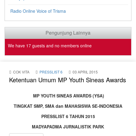
veren
Radio Online Voice of Trisma
siteler
Pengunjung Lainnya
Deneme
Bonusu
We have 17 guests and no members online
Veren
Siteler
COK VITA
PRESSLIST 6
03 APRIL 2015
Ketentuan Umum MP Youth Sineas Awards
deneme
bonusu
MP YOUTH SINEAS AWARDS (YSA)
yeni
TINGKAT SMP, SMA dan MAHASISWA SE-INDONESIA
Deneme
PRESSLIST 6 TAHUN 2015
Bonusu
MADYAPADMA JURNALISTIK PARK