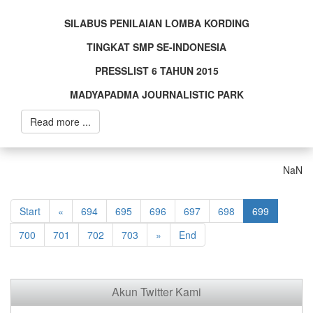
Veren
SILABUS PENILAIAN LOMBA KORDING
Siteler
TINGKAT SMP SE-INDONESIA
Yeni
PRESSLIST 6 TAHUN 2015
MADYAPADMA JOURNALISTIC PARK
Read more ...
NaN
Start
«
694
695
696
697
698
699
700
701
702
703
»
End
Akun Twitter Kami